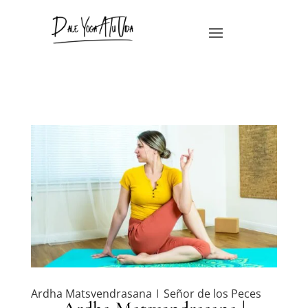
Ardha Matsyendrasana | Señor de los Peces
por
Sarah Banos
|
Mar 27, 2021
|
Asanas