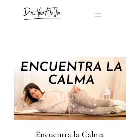
Encuentra la Calma
Encuentra la Calma
por
Sarah Banos
|
Ene 13, 2023
|
Clases