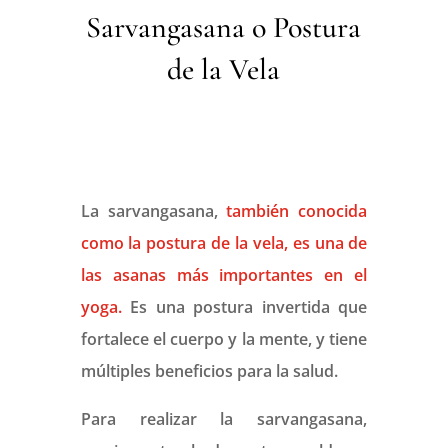
Sarvangasana o Postura de la Vela
Sarvangasana o Postura
por
Sarah Banos
|
Feb 9, 2023
|
Asanas
de la Vela
La sarvangasana,
también conocida
como la postura de la vela, es una de
las asanas más importantes en el
yoga.
Es una postura invertida que
fortalece el cuerpo y la mente, y tiene
múltiples beneficios para la salud.
Para realizar la sarvangasana,