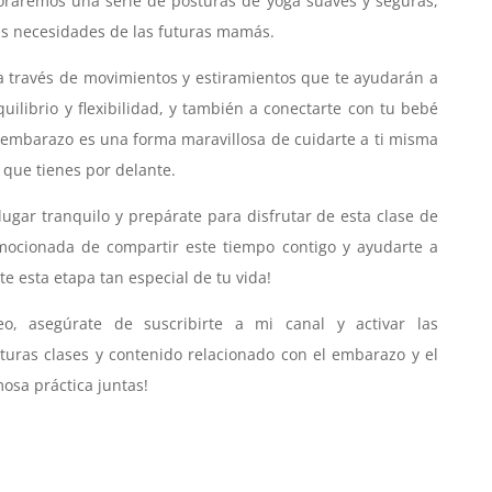
loraremos una serie de posturas de yoga suaves y seguras,
as necesidades de las futuras mamás.
é a través de movimientos y estiramientos que te ayudarán a
quilibrio y flexibilidad, y también a conectarte con tu bebé
l embarazo es una forma maravillosa de cuidarte a ti misma
 que tienes por delante.
ugar tranquilo y prepárate para disfrutar de esta clase de
mocionada de compartir este tiempo contigo y ayudarte a
e esta etapa tan especial de tu vida!
eo, asegúrate de suscribirte a mi canal y activar las
uturas clases y contenido relacionado con el embarazo y el
sa práctica juntas!