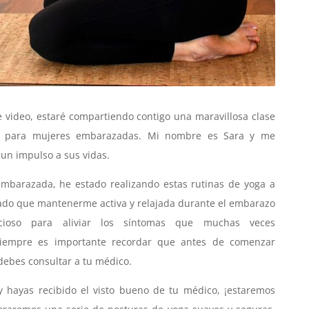
video, estaré compartiendo contigo una maravillosa clase
a para mujeres embarazadas. Mi nombre es Sara y me
un impulso a sus vidas.
mbarazada, he estado realizando estas rutinas de yoga a
rado que mantenerme activa y relajada durante el embarazo
icioso para aliviar los síntomas que muchas veces
siempre es importante recordar que antes de comenzar
debes consultar a tu médico.
 y hayas recibido el visto bueno de tu médico, ¡estaremos