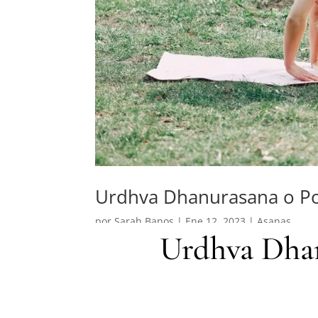
Urdhva Dhanurasana o Po
por
Sarah Banos
|
Ene 12, 2023
|
Asanas
Urdhva Dhan