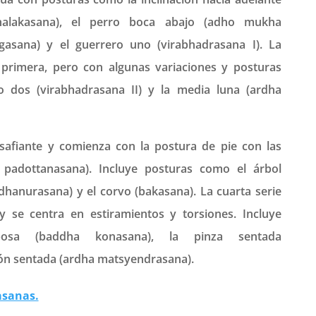
phalakasana), el perro boca abajo (adho mukha
gasana) y el guerrero uno (virabhadrasana I). La
a primera, pero con algunas variaciones y posturas
o dos (virabhadrasana II) y la media luna (ardha
esafiante y comienza con la postura de pie con las
a padottanasana). Incluye posturas como el árbol
 dhanurasana) y el corvo (bakasana). La cuarta serie
y se centra en estiramientos y torsiones. Incluye
osa (baddha konasana), la pinza sentada
ión sentada (ardha matsyendrasana).
asanas.