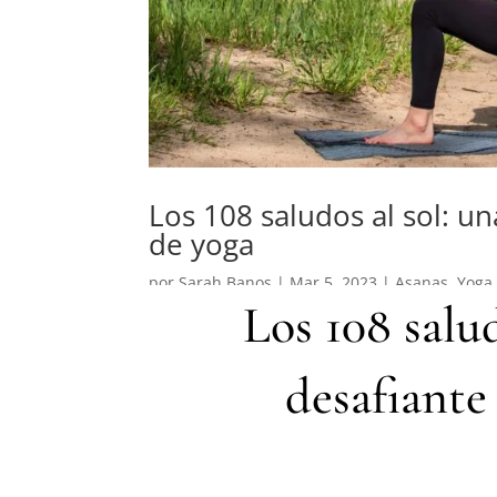
Los 108 saludos al sol: un
de yoga
por
Sarah Banos
|
Mar 5, 2023
|
Asanas
,
Yoga
Los 108 salud
desafiante